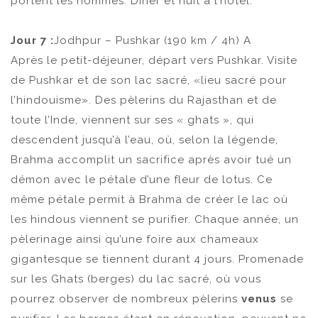
portent les hommes. Dîner et nuit à l’hôtel.
Jour 7 :
Jodhpur – Pushkar (190 km / 4h) A
Après le petit-déjeuner, départ vers Pushkar. Visite
de Pushkar et de son lac sacré, «lieu sacré pour
l’hindouisme». Des pèlerins du Rajasthan et de
toute l’Inde, viennent sur ses « ghats », qui
descendent jusqu’à l’eau, où, selon la légende,
Brahma accomplit un sacrifice après avoir tué un
démon avec le pétale d’une fleur de lotus. Ce
même pétale permit à Brahma de créer le lac où
les hindous viennent se purifier. Chaque année, un
pèlerinage ainsi qu’une foire aux chameaux
gigantesque se tiennent durant 4 jours. Promenade
sur les Ghats (berges) du lac sacré, où vous
pourrez observer de nombreux pèlerins
venus
se